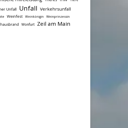
Unfall
Verkehrsunfall
her Unfall
Weinfest
zte
Weinprinzessin
Weinkönigin
Zeil am Main
hausbrand
Wonfurt