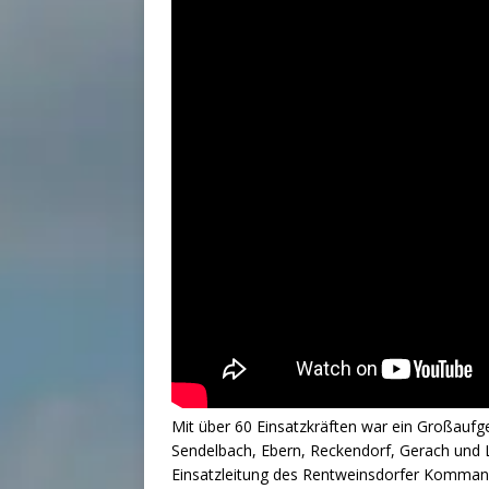
Mit über 60 Einsatzkräften war ein Großaufg
Sendelbach, Ebern, Reckendorf, Gerach und L
Einsatzleitung des Rentweinsdorfer Komman