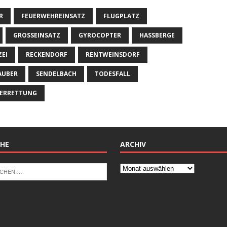
R
FEUERWEHREINSATZ
FLUGPLATZ
GROSSEINSATZ
GYROCOPTER
HASSBERGE
ZEI
RECKENDORF
RENTWEINSDORF
AUBER
SENDELBACH
TODESFALL
ERRETTUNG
HE
ARCHIV