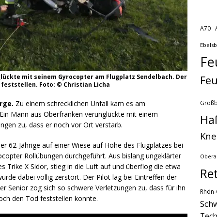
A70
Ebels
Fe
glückte mit seinem Gyrocopter am Flugplatz Sendelbach. Der
Feu
feststellen. Foto: © Christian Licha
Groß
rge.
Zu einem schrecklichen Unfall kam es am
 Ein Mann aus Oberfranken verunglückte mit einem
Ha
ngen zu, dass er noch vor Ort verstarb.
Kne
er 62-Jährige auf einer Wiese auf Höhe des Flugplatzes bei
copter Rollübungen durchgeführt. Aus bislang ungeklärter
Obera
Trike X Sidor, stieg in die Luft auf und überflog die etwa
Re
de dabei völlig zerstört. Der Pilot lag bei Eintreffen der
er Senior zog sich so schwere Verletzungen zu, dass für ihn
Rhön-
och den Tod feststellen konnte.
Schw
Tech