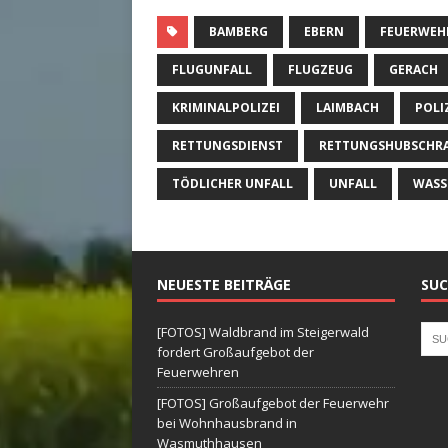
BAMBERG
EBERN
FEUERWEH
FLUGUNFALL
FLUGZEUG
GERACH
KRIMINALPOLIZEI
LAIMBACH
POLI
RETTUNGSDIENST
RETTUNGSHUBSCHR
TÖDLICHER UNFALL
UNFALL
WASS
NEUESTE BEITRÄGE
SUC
[FOTOS] Waldbrand im Steigerwald
fordert Großaufgebot der
Feuerwehren
[FOTOS] Großaufgebot der Feuerwehr
bei Wohnhausbrand in
Wasmuthhausen