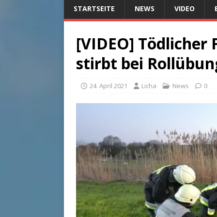
STARTSEITE
NEWS
VIDEO
[VIDEO] Tödlicher F
stirbt bei Rollübu
24. April 2021
Licha
News
0