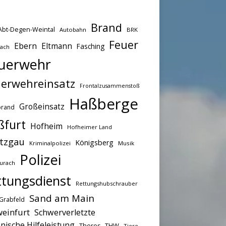
Brand
Abt-Degen-Weintal
Autobahn
BRK
Feuer
Ebern
Eltmann
Fasching
bach
uerwehr
erwehreinsatz
Frontalzusammenstoß
Haßberge
Großeinsatz
brand
ßfurt
Hofheim
Hofheimer Land
tzgau
Königsberg
Kriminalpolizei
Musik
Polizei
urach
ttungsdienst
Rettungshubschrauber
Sand am Main
Grabfeld
einfurt
Schwerverletzte
nische Hilfeleistung
THW
Theres
Tiere