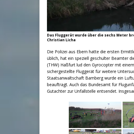
Das Fluggerät wurde über die sechs Meter bre
Christian Licha
Die Polizei aus Ebern hatte die ersten Ermit
üblich, hat ein speziell geschulter Beamter
(THW) Haßfurt lud den Gyrocopter mit einem 
sichergestellte Fluggerät für weitere Unters
Staatsanwaltschaft Bamberg wurde ein Luftun
beauftragt. Auch das Bundesamt für Flugunfä
Gutachter zur Unfallstelle entsendet. Insgesa