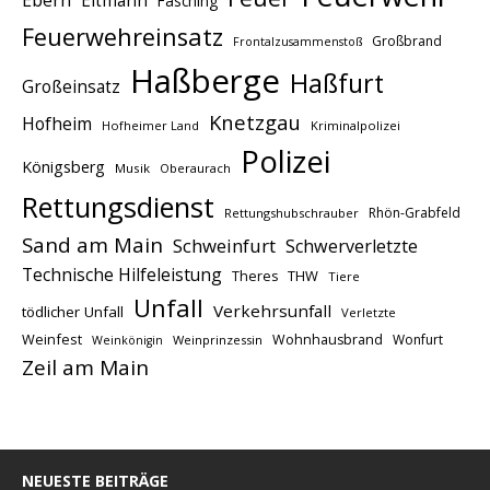
Ebern
Eltmann
Fasching
Feuerwehreinsatz
Großbrand
Frontalzusammenstoß
Haßberge
Haßfurt
Großeinsatz
Knetzgau
Hofheim
Hofheimer Land
Kriminalpolizei
Polizei
Königsberg
Musik
Oberaurach
Rettungsdienst
Rhön-Grabfeld
Rettungshubschrauber
Sand am Main
Schweinfurt
Schwerverletzte
Technische Hilfeleistung
THW
Theres
Tiere
Unfall
Verkehrsunfall
tödlicher Unfall
Verletzte
Weinfest
Wohnhausbrand
Wonfurt
Weinprinzessin
Weinkönigin
Zeil am Main
NEUESTE BEITRÄGE