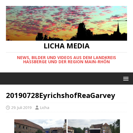
LICHA MEDIA
NEWS, BILDER UND VIDEOS AUS DEM LANDKREIS
HASSBERGE UND DER REGION MAIN-RHÖN
20190728EyrichshofReaGarvey
29. Juli 2019
Licha