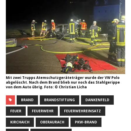
Mit zwei Trupps Atemschutzgeräteträger wurde der VW Polo
abgelöscht. Nach dem Brand blieb nur noch das Stahlgerippe
von dem Auto übrig. Foto: © Christian Licha
BRAND
BRANDSTIFTUNG
DANKENFELD
FEUER
FEUERWEHR
FEUERWEHREINSATZ
KIRCHAICH
OBERAURACH
PKW-BRAND