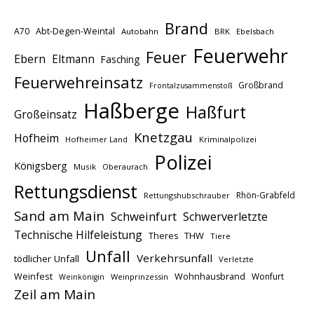
Brand
A70
Abt-Degen-Weintal
Autobahn
BRK
Ebelsbach
Feuerwehr
Feuer
Ebern
Eltmann
Fasching
Feuerwehreinsatz
Großbrand
Frontalzusammenstoß
Haßberge
Haßfurt
Großeinsatz
Knetzgau
Hofheim
Hofheimer Land
Kriminalpolizei
Polizei
Königsberg
Musik
Oberaurach
Rettungsdienst
Rhön-Grabfeld
Rettungshubschrauber
Sand am Main
Schweinfurt
Schwerverletzte
Technische Hilfeleistung
THW
Theres
Tiere
Unfall
Verkehrsunfall
tödlicher Unfall
Verletzte
Weinfest
Wohnhausbrand
Wonfurt
Weinprinzessin
Weinkönigin
Zeil am Main