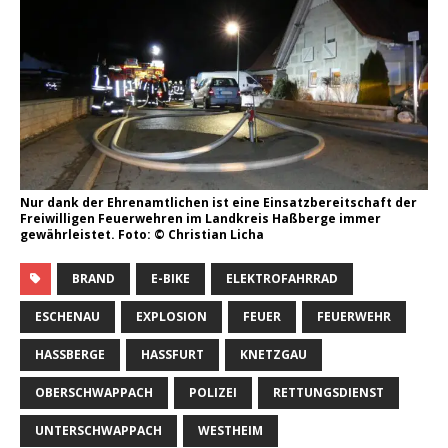
Nur dank der Ehrenamtlichen ist eine Einsatzbereitschaft der
Freiwilligen Feuerwehren im Landkreis Haßberge immer
gewährleistet. Foto: © Christian Licha
BRAND
E-BIKE
ELEKTROFAHRRAD
ESCHENAU
EXPLOSION
FEUER
FEUERWEHR
HASSBERGE
HASSFURT
KNETZGAU
OBERSCHWAPPACH
POLIZEI
RETTUNGSDIENST
UNTERSCHWAPPACH
WESTHEIM