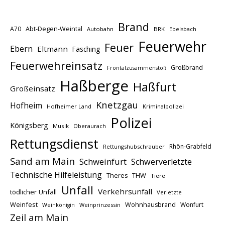
Brand
A70
Abt-Degen-Weintal
Autobahn
BRK
Ebelsbach
Feuerwehr
Feuer
Ebern
Eltmann
Fasching
Feuerwehreinsatz
Großbrand
Frontalzusammenstoß
Haßberge
Haßfurt
Großeinsatz
Knetzgau
Hofheim
Hofheimer Land
Kriminalpolizei
Polizei
Königsberg
Musik
Oberaurach
Rettungsdienst
Rhön-Grabfeld
Rettungshubschrauber
Sand am Main
Schweinfurt
Schwerverletzte
Technische Hilfeleistung
THW
Theres
Tiere
Unfall
Verkehrsunfall
tödlicher Unfall
Verletzte
Weinfest
Wohnhausbrand
Wonfurt
Weinprinzessin
Weinkönigin
Zeil am Main