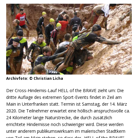
Archivfoto: © Christian Licha
Der Cross-Hindernis-Lauf HELL of the BRAVE zieht um: Die
dritte Auflage des extremen Sport-Events findet in Zeil am
Main in Unterfranken statt. Termin ist Samstag, der 14. März
2020. Die Teilnehmer erwartet eine höllisch anspruchsvolle ca.
24 Kilometer lange Naturstrecke, die durch zusätzlich
errichtete Hindernisse noch schwieriger wird. Diese werden
unter anderem publikumswirksam im malerischen Stadtkern
von Zeil am Main stehen, so dass der „HELL of the BRAVE“