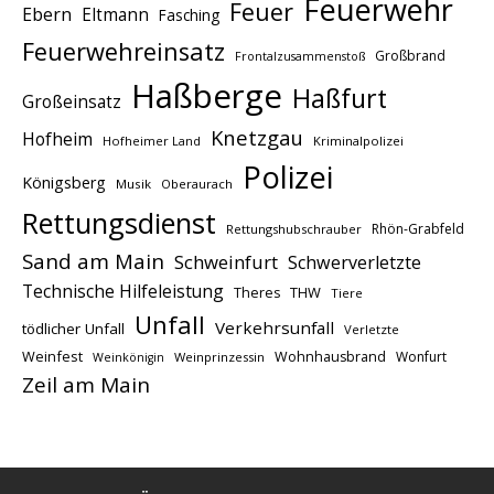
Feuerwehr
Feuer
Ebern
Eltmann
Fasching
Feuerwehreinsatz
Großbrand
Frontalzusammenstoß
Haßberge
Haßfurt
Großeinsatz
Knetzgau
Hofheim
Hofheimer Land
Kriminalpolizei
Polizei
Königsberg
Musik
Oberaurach
Rettungsdienst
Rhön-Grabfeld
Rettungshubschrauber
Sand am Main
Schweinfurt
Schwerverletzte
Technische Hilfeleistung
THW
Theres
Tiere
Unfall
Verkehrsunfall
tödlicher Unfall
Verletzte
Weinfest
Wohnhausbrand
Wonfurt
Weinprinzessin
Weinkönigin
Zeil am Main