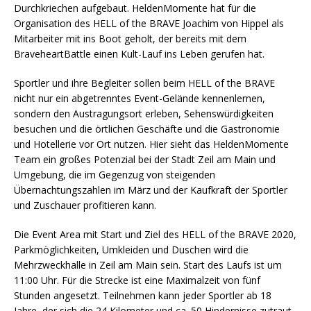
Durchkriechen aufgebaut. HeldenMomente hat für die
Organisation des HELL of the BRAVE Joachim von Hippel als
Mitarbeiter mit ins Boot geholt, der bereits mit dem
BraveheartBattle einen Kult-Lauf ins Leben gerufen hat.
Sportler und ihre Begleiter sollen beim HELL of the BRAVE
nicht nur ein abgetrenntes Event-Gelände kennenlernen,
sondern den Austragungsort erleben, Sehenswürdigkeiten
besuchen und die örtlichen Geschäfte und die Gastronomie
und Hotellerie vor Ort nutzen. Hier sieht das HeldenMomente
Team ein großes Potenzial bei der Stadt Zeil am Main und
Umgebung, die im Gegenzug von steigenden
Übernachtungszahlen im März und der Kaufkraft der Sportler
und Zuschauer profitieren kann.
Die Event Area mit Start und Ziel des HELL of the BRAVE 2020,
Parkmöglichkeiten, Umkleiden und Duschen wird die
Mehrzweckhalle in Zeil am Main sein. Start des Laufs ist um
11:00 Uhr. Für die Strecke ist eine Maximalzeit von fünf
Stunden angesetzt. Teilnehmen kann jeder Sportler ab 18
Jahre, der sich die 24 Kilometer und ca. 50 Hindernisse zutraut.