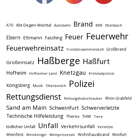
Brand
A70
Abt-Degen-Weintal
Autobahn
BRK
Ebelsbach
Feuerwehr
Feuer
Ebern
Eltmann
Fasching
Feuerwehreinsatz
Großbrand
Frontalzusammenstoß
Haßberge
Haßfurt
Großeinsatz
Knetzgau
Hofheim
Hofheimer Land
Kriminalpolizei
Polizei
Königsberg
Musik
Oberaurach
Rettungsdienst
Rhön-Grabfeld
Rettungshubschrauber
Sand am Main
Schweinfurt
Schwerverletzte
Technische Hilfeleistung
THW
Theres
Tiere
Unfall
Verkehrsunfall
tödlicher Unfall
Verletzte
Weinfest
Wohnhausbrand
Wonfurt
Weinprinzessin
Weinkönigin