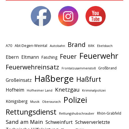
Brand
A70
Abt-Degen-Weintal
Autobahn
BRK
Ebelsbach
Feuerwehr
Feuer
Ebern
Eltmann
Fasching
Feuerwehreinsatz
Großbrand
Frontalzusammenstoß
Haßberge
Haßfurt
Großeinsatz
Knetzgau
Hofheim
Hofheimer Land
Kriminalpolizei
Polizei
Königsberg
Musik
Oberaurach
Rettungsdienst
Rhön-Grabfeld
Rettungshubschrauber
Sand am Main
Schweinfurt
Schwerverletzte