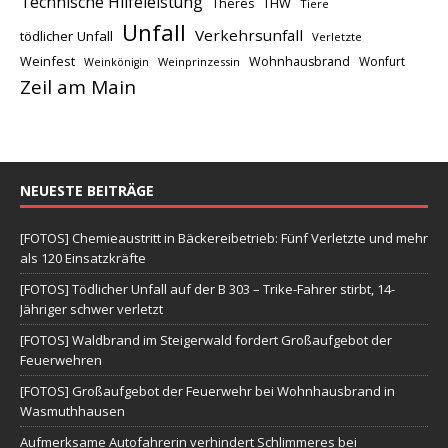
Technische Hilfeleistung
THW
Theres
Tiere
Unfall
Verkehrsunfall
tödlicher Unfall
Verletzte
Weinfest
Wohnhausbrand
Wonfurt
Weinprinzessin
Weinkönigin
Zeil am Main
NEUESTE BEITRÄGE
[FOTOS] Chemieaustritt in Bäckereibetrieb: Fünf Verletzte und mehr
als 120 Einsatzkräfte
[FOTOS] Tödlicher Unfall auf der B 303 – Trike-Fahrer stirbt, 14-
Jähriger schwer verletzt
[FOTOS] Waldbrand im Steigerwald fordert Großaufgebot der
Feuerwehren
[FOTOS] Großaufgebot der Feuerwehr bei Wohnhausbrand in
Wasmuthhausen
Aufmerksame Autofahrerin verhindert Schlimmeres bei