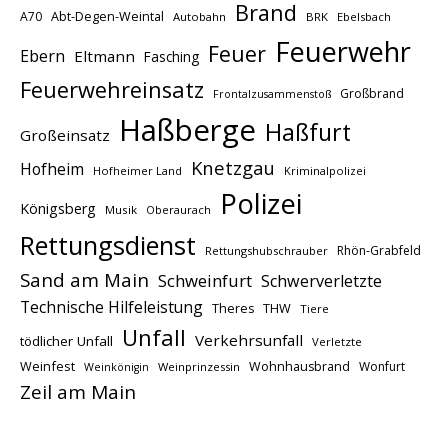
Brand
A70
Abt-Degen-Weintal
Autobahn
BRK
Ebelsbach
Feuerwehr
Feuer
Ebern
Eltmann
Fasching
Feuerwehreinsatz
Großbrand
Frontalzusammenstoß
Haßberge
Haßfurt
Großeinsatz
Knetzgau
Hofheim
Hofheimer Land
Kriminalpolizei
Polizei
Königsberg
Musik
Oberaurach
Rettungsdienst
Rhön-Grabfeld
Rettungshubschrauber
Sand am Main
Schweinfurt
Schwerverletzte
Technische Hilfeleistung
THW
Theres
Tiere
Unfall
Verkehrsunfall
tödlicher Unfall
Verletzte
Weinfest
Wohnhausbrand
Wonfurt
Weinprinzessin
Weinkönigin
Zeil am Main