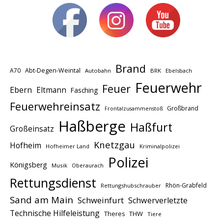
Brand
A70
Abt-Degen-Weintal
Autobahn
BRK
Ebelsbach
Feuerwehr
Feuer
Ebern
Eltmann
Fasching
Feuerwehreinsatz
Großbrand
Frontalzusammenstoß
Haßberge
Haßfurt
Großeinsatz
Knetzgau
Hofheim
Hofheimer Land
Kriminalpolizei
Polizei
Königsberg
Musik
Oberaurach
Rettungsdienst
Rhön-Grabfeld
Rettungshubschrauber
Sand am Main
Schweinfurt
Schwerverletzte
Technische Hilfeleistung
THW
Theres
Tiere