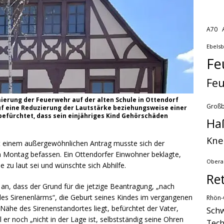
A70
Ebels
Fe
Feu
rmierung der Feuerwehr auf der alten Schule in Ottendorf
Groß
auf eine Reduzierung der Lautstärke beziehungsweise einer
befürchtet, dass sein einjähriges Kind Gehörschäden
Ha
Kne
 einem außergewöhnlichen Antrag musste sich der
 Montag befassen. Ein Ottendorfer Einwohner beklagte,
Obera
 zu laut sei und wünschte sich Abhilfe.
Re
 an, dass der Grund für die jetzige Beantragung, „nach
es Sirenenlärms“, die Geburt seines Kindes im vergangenen
Rhön-
Nähe des Sirenenstandortes liegt, befürchtet der Vater,
Schw
er noch „nicht in der Lage ist, selbstständig seine Ohren
Tech