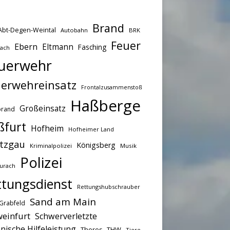
Brand
Abt-Degen-Weintal
Autobahn
BRK
Feuer
Ebern
Eltmann
Fasching
bach
uerwehr
erwehreinsatz
Frontalzusammenstoß
Haßberge
Großeinsatz
brand
ßfurt
Hofheim
Hofheimer Land
tzgau
Königsberg
Kriminalpolizei
Musik
Polizei
urach
ttungsdienst
Rettungshubschrauber
Sand am Main
Grabfeld
einfurt
Schwerverletzte
nische Hilfeleistung
THW
Theres
Tiere