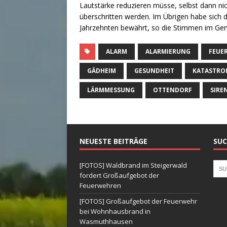
Lautstärke reduzieren müsse, selbst dann n
überschritten werden. Im Übrigen habe sich d
Jahrzehnten bewährt, so die Stimmen im Ge
ALARM
ALARMIERUNG
FEUE
GÄDHEIM
GESUNDHEIT
KATASTRO
LÄRMMESSUNG
OTTENDORF
SIRE
NEUESTE BEITRÄGE
SUC
[FOTOS] Waldbrand im Steigerwald
fordert Großaufgebot der
Feuerwehren
[FOTOS] Großaufgebot der Feuerwehr
bei Wohnhausbrand in
Wasmuthhausen