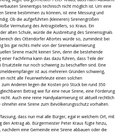
verbauten Sirenentyps technisch nicht möglich ist. Um eine
en Sirene bestimmen zu können, ist eine Messung und
dig. Ob die aufgeführten (kleineren) Sirenengrößen
e bloße Vermutung des Antragstellers, so Kraus. Ein
der alten Schule, würde die Ausbreitung des Sirenensignals
ereich des Ottendorfer Altortes würde so, zumindest bei
g bis gar nichts mehr von der Sirenenalarmierung
ellen Sirene macht keinen Sinn, denn die bestehende
ng einer Fachfirma kann das dazu führen, dass Teile der
rsatzteile nur noch schwierig zu beschaffen sind. Eine
nkmeldeempfänger ist aus mehreren Gründen schwierig,
en nicht alle Feuerwehrleute einen solchen
zum Anderen liegen die Kosten pro Stück bei rund 350
rgleichbaren Betrag wie für eine neue Sirene, eine Förderung
icht. Auch eine reine Handyalarmierung ist aktuell rechtlich
ohnehin eine Sirene zum Bevölkerungsschutz vorhalten.
fassung, dass nun mal alle Bürger, egal in welchem Ort, mit
 den Antrag ab. Bürgermeister Peter Kraus fügte hinzu,
ei, nachdem eine Gemeinde eine Sirene abbauen oder die