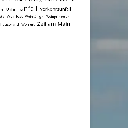
Unfall
Verkehrsunfall
her Unfall
Weinfest
zte
Weinprinzessin
Weinkönigin
Zeil am Main
hausbrand
Wonfurt