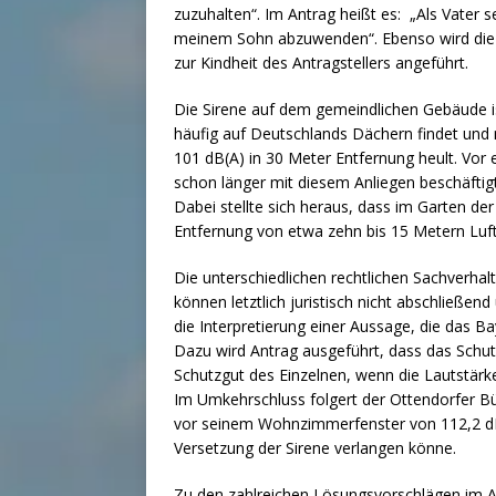
zuzuhalten“. Im Antrag heißt es: „Als Vater 
meinem Sohn abzuwenden“. Ebenso wird die g
zur Kindheit des Antragstellers angeführt.
Die Sirene auf dem gemeindlichen Gebäude is
häufig auf Deutschlands Dächern findet und 
101 dB(A) in 30 Meter Entfernung heult. Vor e
schon länger mit diesem Anliegen beschäftig
Dabei stellte sich heraus, dass im Garten de
Entfernung von etwa zehn bis 15 Metern Luftli
Die unterschiedlichen rechtlichen Sachverhalt
können letztlich juristisch nicht abschließe
die Interpretierung einer Aussage, die das Ba
Dazu wird Antrag ausgeführt, dass das Schut
Schutzgut des Einzelnen, wenn die Lautstärk
Im Umkehrschluss folgert der Ottendorfer Bü
vor seinem Wohnzimmerfenster von 112,2 dB(
Versetzung der Sirene verlangen könne.
Zu den zahlreichen Lösungsvorschlägen im A