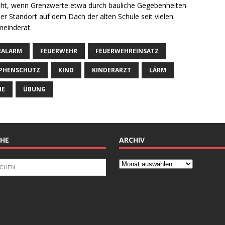
icht, wenn Grenzwerte etwa durch bauliche Gegebenheiten
er Standort auf dem Dach der alten Schule seit vielen
meinderat.
RALARM
FEUERWEHR
FEUERWEHREINSATZ
PHENSCHUTZ
KIND
KINDERARZT
LÄRM
NE
ÜBUNG
HE
ARCHIV