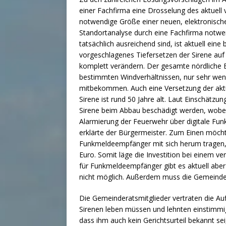
einer Fachfirma eine Drosselung des aktuell 
notwendige Größe einer neuen, elektronisch
Standortanalyse durch eine Fachfirma notwen
tatsächlich ausreichend sind, ist aktuell ein
vorgeschlagenes Tiefersetzen der Sirene auf 
komplett verändern. Der gesamte nördliche B
bestimmten Windverhältnissen, nur sehr weni
mitbekommen. Auch eine Versetzung der aktu
Sirene ist rund 50 Jahre alt. Laut Einschätzu
Sirene beim Abbau beschädigt werden, wobei E
Alarmierung der Feuerwehr über digitale Fu
erklärte der Bürgermeister. Zum Einen möcht
Funkmeldeempfänger mit sich herum tragen, 
Euro. Somit läge die Investition bei einem ve
für Funkmeldeempfänger gibt es aktuell aber n
nicht möglich. Außerdem muss die Gemeinde 
Die Gemeinderatsmitglieder vertraten die Auf
Sirenen leben müssen und lehnten einstimmig
dass ihm auch kein Gerichtsurteil bekannt s