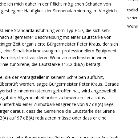
sehe ich mich daher in der Pflicht möglichen Schaden von
tödlic
estiegene Häufigkeit der Sirenenalarmierung im Vergleich
Verlet
Wohn
t eine Standardausführung vom Typ E 57, die sich sehr
nach allgemeiner Beschreibung mit einer Lautstärke von
iniger Zeit organisierte Bürgermeister Peter Kraus, der sich
t, eine Schalldruckmessung mit professionellem Equipment.
r Familie, direkt vor deren Wohnzimmerfenster in einer
nie zur Sirene, die Lautstärke 112,2 dB(A) beträgt.
e, die der Antragsteller in seinem Schreiben aufführt,
nd überprüft werden, sagte Bürgermeister Peter Kraus. Gerade
yerische Innenministerium getroffen hat, wird angezweifelt.
zgut der Allgemeinheit höher zu bewerten sei als das
e unterhalb einer Zumutbarkeitsgrenze von 97 dB(A) liege.
rger daraus, dass die Gemeinde die Lautstärke der Sirene
A) auf 97 dB(A) reduzieren müsse oder dass er eine
ntrag sagte Bürgermeister Peter Kraus, dass nach Auskunft