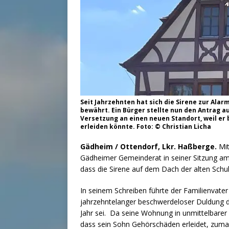
Seit Jahrzehnten hat sich die Sirene zur Ala
bewährt. Ein Bürger stellte nun den Antrag 
Versetzung an einen neuen Standort, weil er 
erleiden könnte. Foto: © Christian Licha
Gädheim / Ottendorf, Lkr. Haßberge.
Mit
Gädheimer Gemeinderat in seiner Sitzung am
dass die Sirene auf dem Dach der alten Schule
In seinem Schreiben führte der Familienvater
jahrzehntelanger beschwerdeloser Duldung d
Jahr sei. Da seine Wohnung in unmittelbarer 
dass sein Sohn Gehörschäden erleidet, zumal 