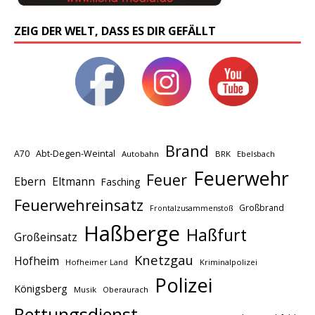
ZEIG DER WELT, DASS ES DIR GEFÄLLT
Brand
A70
Abt-Degen-Weintal
Autobahn
BRK
Ebelsbach
Feuerwehr
Feuer
Ebern
Eltmann
Fasching
Feuerwehreinsatz
Großbrand
Frontalzusammenstoß
Haßberge
Haßfurt
Großeinsatz
Knetzgau
Hofheim
Hofheimer Land
Kriminalpolizei
Polizei
Königsberg
Musik
Oberaurach
Rettungsdienst