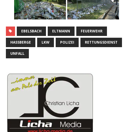
EBELSBACH
ELTMANN
FEUERWEHR
HASSBERGE
LKW
POLIZEI
RETTUNGSDIENST
UNFALL