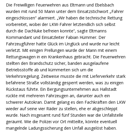
Die Freiwilligen Feuerwehren aus Eltmann und Ebelsbach
wurden mit rund 50 Mann unter dem Einsatzstichwort „Fahrer
eingeschlossen“ alarmiert. „Wir haben die technische Rettung
vorbereitet, wobei der LKW-Fahrer letztendlich sich selbst
durch die Dachluke befreien konnte“, sagte Eltmanns
Kommandant und Einsatzleiter Fabian Hümmer. Der
Fahrzeugführer hatte Glück im Unglück und wurde nur leicht
verletzt. Mit einigen Prellungen wurde der Mann mit einem
Rettungswagen in ein Krankenhaus gebracht. Die Feuerwehren
stellten den Brandschutz sicher, banden ausgelaufene
Betriebsstoffe ab und kümmerten sich um die
Verkehrsregelung. Zeitweise musste die mit Lieferverkehr stark
befahrene Straße vollständig gesperrt werden, was zu einigen
Rückstaus führte. Ein Bergungsunternehmen aus Hallstadt
rückte mit mehreren Fahrzeugen an, darunter auch ein
schwerer Autokran. Damit gelang es den Fachkräften den LKW
wieder auf seine vier Räder zu stellen, ehe er abgeschleppt
wurde. Nach insgesamt rund fünf Stunden war die Unfallstelle
geräumt. Wie die Polizei vor Ort mitteilte, könnte eventuell
mangelnde Ladungssicherung den Unfall ausgelöst haben.