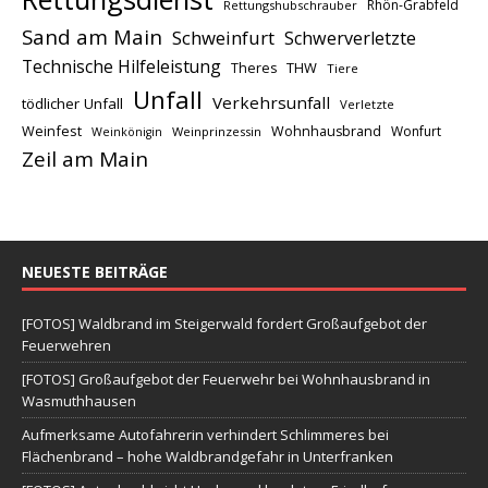
Rhön-Grabfeld
Rettungshubschrauber
Sand am Main
Schweinfurt
Schwerverletzte
Technische Hilfeleistung
THW
Theres
Tiere
Unfall
Verkehrsunfall
tödlicher Unfall
Verletzte
Weinfest
Wohnhausbrand
Wonfurt
Weinprinzessin
Weinkönigin
Zeil am Main
NEUESTE BEITRÄGE
[FOTOS] Waldbrand im Steigerwald fordert Großaufgebot der
Feuerwehren
[FOTOS] Großaufgebot der Feuerwehr bei Wohnhausbrand in
Wasmuthhausen
Aufmerksame Autofahrerin verhindert Schlimmeres bei
Flächenbrand – hohe Waldbrandgefahr in Unterfranken