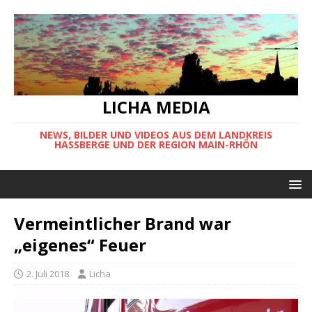
LICHA MEDIA
NEWS, BILDER UND VIDEOS AUS DEM LANDKREIS
HASSBERGE UND DER REGION MAIN-RHÖN
Vermeintlicher Brand war
„eigenes“ Feuer
2. Juli 2018
Licha