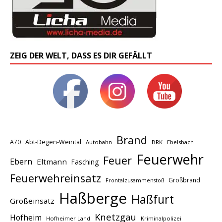
ZEIG DER WELT, DASS ES DIR GEFÄLLT
Brand
A70
Abt-Degen-Weintal
Autobahn
BRK
Ebelsbach
Feuerwehr
Feuer
Ebern
Eltmann
Fasching
Feuerwehreinsatz
Großbrand
Frontalzusammenstoß
Haßberge
Haßfurt
Großeinsatz
Knetzgau
Hofheim
Hofheimer Land
Kriminalpolizei