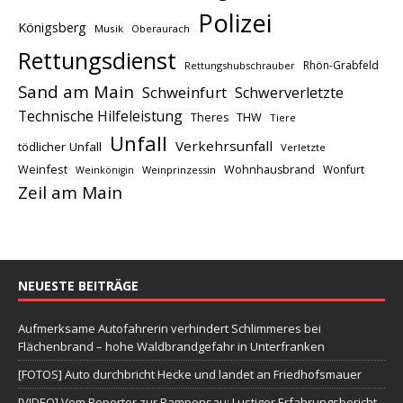
Polizei
Königsberg
Musik
Oberaurach
Rettungsdienst
Rhön-Grabfeld
Rettungshubschrauber
Sand am Main
Schweinfurt
Schwerverletzte
Technische Hilfeleistung
THW
Theres
Tiere
Unfall
Verkehrsunfall
tödlicher Unfall
Verletzte
Weinfest
Wohnhausbrand
Wonfurt
Weinprinzessin
Weinkönigin
Zeil am Main
NEUESTE BEITRÄGE
Aufmerksame Autofahrerin verhindert Schlimmeres bei
Flächenbrand – hohe Waldbrandgefahr in Unterfranken
[FOTOS] Auto durchbricht Hecke und landet an Friedhofsmauer
[VIDEO] Vom Reporter zur Rampensau: Lustiger Erfahrungsbericht