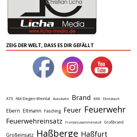
ZEIG DER WELT, DASS ES DIR GEFÄLLT
Brand
A70
Abt-Degen-Weintal
Autobahn
BRK
Ebelsbach
Feuerwehr
Feuer
Ebern
Eltmann
Fasching
Feuerwehreinsatz
Großbrand
Frontalzusammenstoß
Haßberge
Haßfurt
Großeinsatz