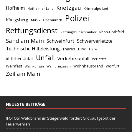
Knetzgau
Hofheim
Hofheimer Land
Kriminalpolizei
Polizei
Königsberg
Musik
Oberaurach
Rettungsdienst
Rhön-Grabfeld
Rettungshubschrauber
Sand am Main
Schweinfurt
Schwerverletzte
Technische Hilfeleistung
THW
Theres
Tiere
Unfall
Verkehrsunfall
tödlicher Unfall
Verletzte
Weinfest
Wohnhausbrand
Wonfurt
Weinprinzessin
Weinkönigin
Zeil am Main
NEUESTE BEITRÄGE
[FOTOS] Waldbrand im Steigerwald fordert Großaufgebot der
Feuerwehren