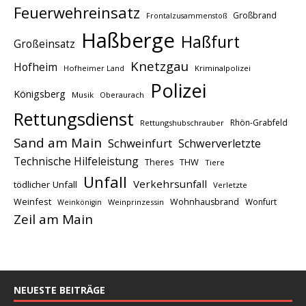
Feuerwehreinsatz
Großbrand
Frontalzusammenstoß
Haßberge
Haßfurt
Großeinsatz
Knetzgau
Hofheim
Hofheimer Land
Kriminalpolizei
Polizei
Königsberg
Musik
Oberaurach
Rettungsdienst
Rhön-Grabfeld
Rettungshubschrauber
Sand am Main
Schweinfurt
Schwerverletzte
Technische Hilfeleistung
THW
Theres
Tiere
Unfall
Verkehrsunfall
tödlicher Unfall
Verletzte
Weinfest
Wohnhausbrand
Wonfurt
Weinprinzessin
Weinkönigin
Zeil am Main
NEUESTE BEITRÄGE