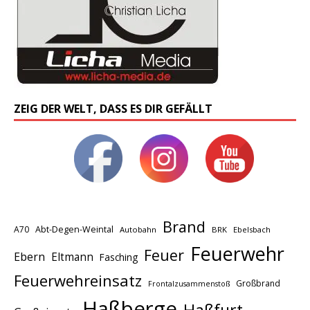
ZEIG DER WELT, DASS ES DIR GEFÄLLT
Brand
A70
Abt-Degen-Weintal
Autobahn
BRK
Ebelsbach
Feuerwehr
Feuer
Ebern
Eltmann
Fasching
Feuerwehreinsatz
Großbrand
Frontalzusammenstoß
Haßberge
Haßfurt