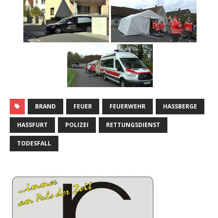
BRAND
FEUER
FEUERWEHR
HASSBERGE
HASSFURT
POLIZEI
RETTUNGSDIENST
TODESFALL