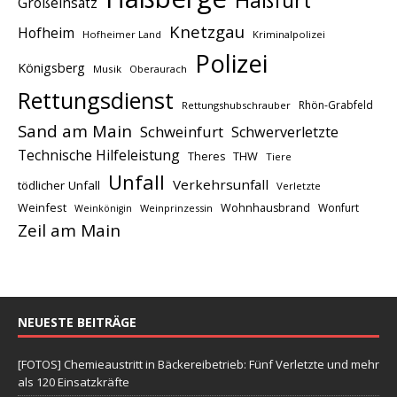
Großeinsatz
Knetzgau
Hofheim
Hofheimer Land
Kriminalpolizei
Polizei
Königsberg
Musik
Oberaurach
Rettungsdienst
Rhön-Grabfeld
Rettungshubschrauber
Sand am Main
Schweinfurt
Schwerverletzte
Technische Hilfeleistung
THW
Theres
Tiere
Unfall
Verkehrsunfall
tödlicher Unfall
Verletzte
Weinfest
Wohnhausbrand
Wonfurt
Weinprinzessin
Weinkönigin
Zeil am Main
NEUESTE BEITRÄGE
[FOTOS] Chemieaustritt in Bäckereibetrieb: Fünf Verletzte und mehr
als 120 Einsatzkräfte