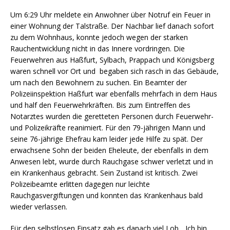
Um 6:29 Uhr meldete ein Anwohner über Notruf ein Feuer in
einer Wohnung der Talstraße. Der Nachbar lief danach sofort
zu dem Wohnhaus, konnte jedoch wegen der starken
Rauchentwicklung nicht in das Innere vordringen. Die
Feuerwehren aus Haßfurt, Sylbach, Prappach und Königsberg
waren schnell vor Ort und begaben sich rasch in das Gebäude,
um nach den Bewohnern zu suchen. Ein Beamter der
Polizeiinspektion Haßfurt war ebenfalls mehrfach in dem Haus
und half den Feuerwehrkräften. Bis zum Eintreffen des
Notarztes wurden die geretteten Personen durch Feuerwehr-
und Polizeikräfte reanimiert. Für den 79-jährigen Mann und
seine 76-jährige Ehefrau kam leider jede Hilfe zu spät. Der
erwachsene Sohn der beiden Eheleute, der ebenfalls in dem
Anwesen lebt, wurde durch Rauchgase schwer verletzt und in
ein Krankenhaus gebracht. Sein Zustand ist kritisch. Zwei
Polizeibeamte erlitten dagegen nur leichte
Rauchgasvergiftungen und konnten das Krankenhaus bald
wieder verlassen.
Für den selbstlosen Einsatz gab es danach viel Lob. „Ich bin