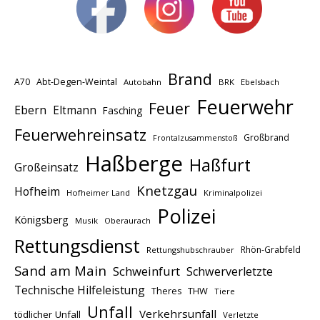
Brand
A70
Abt-Degen-Weintal
Autobahn
BRK
Ebelsbach
Feuerwehr
Feuer
Ebern
Eltmann
Fasching
Feuerwehreinsatz
Großbrand
Frontalzusammenstoß
Haßberge
Haßfurt
Großeinsatz
Knetzgau
Hofheim
Hofheimer Land
Kriminalpolizei
Polizei
Königsberg
Musik
Oberaurach
Rettungsdienst
Rhön-Grabfeld
Rettungshubschrauber
Sand am Main
Schweinfurt
Schwerverletzte
Technische Hilfeleistung
THW
Theres
Tiere
Unfall
Verkehrsunfall
tödlicher Unfall
Verletzte