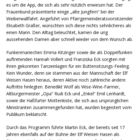
es um die App, die sich als sehr nützlich erwiesen hat. Der
Frauenbund präsentierte einige „alte Jungfern“ bei der
Weiberwallfahrt. Angeführt von Pfarrgemeinderatsvorsitzender
Elisabeth Graßer, wünschten sich diese nichts sehnlicheres als
einen Mann. Den Alltag beleuchtet, kamen die urig
aussehenden Damen aber schnell wieder von dem Wunsch ab.
Funkenmariechen Emma Kitzinger sowie die als Doppelfunken
auftretenden Hannah Vollert und Franziska Eck sorgten mit
ihren gekonnten Tanzeinlagen für ein Büttensitzungs-Feeling.
Kein Wunder, denn sie stammen aus der Mannschaft der Elf
Weisen Hasen heraus, deren Aktive noch zahlreiche andere
Auftritte hinlegten. Benedikt Wolf als Wise-Wine-Farmer,
Altbürgermeister „Opa“ Rudi Eck und „Enkel“ Emil Lenhardt,
sowie die Haßfurter Mottenkiste, die sich aus ursprünglichen
Ministranten zusammengefunden hat, wurden begeistert vom
Publikum beklatscht.
Durch das Programm führte Martin Eck, der bereits seit 17
Jahren ebenfalls auf der Bühne der Elf Weisen Hasen als