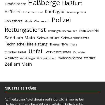
Haßberge
Haßfurt
Großeinsatz
Knetzgau
Hofheim
Hofheimer Land
Kriminalpolizei
Polizei
Königsberg
Musik
Oberaurach
Rettungsdienst
Rhön-Grabfeld
Rettungshubschrauber
Sand am Main
Schweinfurt
Schwerverletzte
Technische Hilfeleistung
THW
Theres
Tiere
Unfall
Verkehrsunfall
tödlicher Unfall
Verletzte
Weinfest
Wohnhausbrand
Wonfurt
Weinprinzessin
Weinkönigin
Zeil am Main
NEUESTE BEITRÄGE
Aufmerksame Autofahrerin verhindert Schlimmeres bei
Flächenbrand – hohe Waldbrandgefahr in Unterfranken