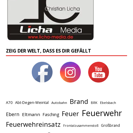
ZEIG DER WELT, DASS ES DIR GEFÄLLT
Brand
A70
Abt-Degen-Weintal
Autobahn
BRK
Ebelsbach
Feuerwehr
Feuer
Ebern
Eltmann
Fasching
Feuerwehreinsatz
Großbrand
Frontalzusammenstoß