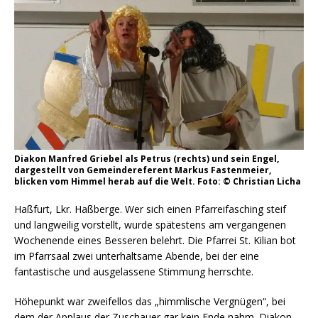
Diakon Manfred Griebel als Petrus (rechts) und sein Engel,
dargestellt von Gemeindereferent Markus Fastenmeier,
blicken vom Himmel herab auf die Welt. Foto: © Christian Licha
Haßfurt, Lkr. Haßberge. Wer sich einen Pfarreifasching steif
und langweilig vorstellt, wurde spätestens am vergangenen
Wochenende eines Besseren belehrt. Die Pfarrei St. Kilian bot
im Pfarrsaal zwei unterhaltsame Abende, bei der eine
fantastische und ausgelassene Stimmung herrschte.
Höhepunkt war zweifellos das „himmlische Vergnügen“, bei
dem der Applaus der Zuschauer gar kein Ende nahm. Diakon