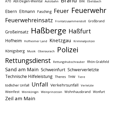
Brand
A70
Abt-Degen-Weintal
Autobahn
BRK
Ebelsbach
Feuerwehr
Feuer
Ebern
Eltmann
Fasching
Feuerwehreinsatz
Großbrand
Frontalzusammenstoß
Haßberge
Haßfurt
Großeinsatz
Knetzgau
Hofheim
Hofheimer Land
Kriminalpolizei
Polizei
Königsberg
Musik
Oberaurach
Rettungsdienst
Rhön-Grabfeld
Rettungshubschrauber
Sand am Main
Schweinfurt
Schwerverletzte
Technische Hilfeleistung
THW
Theres
Tiere
Unfall
Verkehrsunfall
tödlicher Unfall
Verletzte
Weinfest
Wohnhausbrand
Wonfurt
Weinprinzessin
Weinkönigin
Zeil am Main