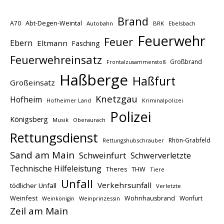
Brand
A70
Abt-Degen-Weintal
Autobahn
BRK
Ebelsbach
Feuerwehr
Feuer
Ebern
Eltmann
Fasching
Feuerwehreinsatz
Großbrand
Frontalzusammenstoß
Haßberge
Haßfurt
Großeinsatz
Knetzgau
Hofheim
Hofheimer Land
Kriminalpolizei
Polizei
Königsberg
Musik
Oberaurach
Rettungsdienst
Rhön-Grabfeld
Rettungshubschrauber
Sand am Main
Schweinfurt
Schwerverletzte
Technische Hilfeleistung
THW
Theres
Tiere
Unfall
Verkehrsunfall
tödlicher Unfall
Verletzte
Weinfest
Wohnhausbrand
Wonfurt
Weinprinzessin
Weinkönigin
Zeil am Main